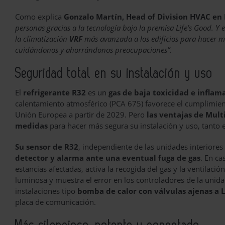
Como explica
Gonzalo Martín, Head of Division HVAC en
personas gracias a la tecnología bajo la premisa Life’s Good. Y e
la climatización
VRF
más avanzada a los edificios para hacer má
cuidándonos y ahorrándonos preocupaciones”.
Seguridad total en su instalación y uso
El
refrigerante R32
es un
gas de baja toxicidad e inflama
calentamiento atmosférico (PCA 675) favorece el cumplimiento
Unión Europea a partir de 2029. Pero
las ventajas de Multi
medidas
para hacer más segura su instalación y uso, tanto
Su sensor de R32
, independiente de las unidades interiores
detector y alarma ante una eventual fuga de gas
. En ca
estancias afectadas, activa la recogida del gas y la ventilació
luminosa y muestra el error en los controladores de la unidad
instalaciones tipo
bomba de calor con válvulas ajenas a 
placa de comunicación.