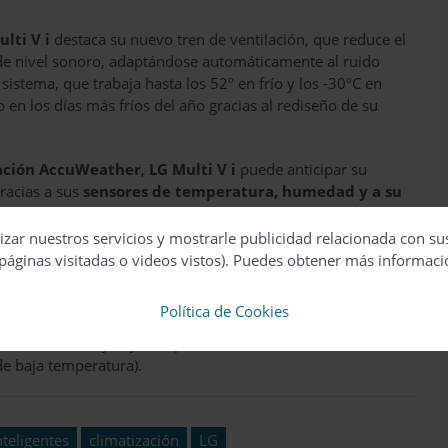
lti V i
destaca su nuevo tren de ventilación, que reduce el
 de nivel sonoro, adaptándose automáticamente al ruido
sistema, que trabaja hasta los 52º en frío y los -30ºC en
en los días más fríos del año gracias al rediseño de su
ación AccuWeather
,
LG Multi V i
puede anticipar su
racias a sus
sensores de temperatura, humedad y a su
or en función de la demanda y ocupación, para optimizar el
 cada unidad en los controles centrales sin ningún accesorio
izar nuestros servicios y mostrarle publicidad relacionada con su
es de vecinos e instalaciones colectivas para el reparto de
páginas visitadas o videos vistos). Puedes obtener más informaci
Política de Cookies
s de expansión directa de Multi V
para
climatizar por
lta (hasta 80ºC) y baja temperatura (hasta 50ºC), así como de
de baja temperatura).
nteligentes
climatización
LG