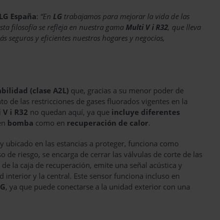
 LG España
:
“En
LG
trabajamos para mejorar la vida de las
sta filosofía se refleja en nuestra gama
Multi V i R32
, que lleva
s seguros y eficientes nuestros hogares y negocios,
bilidad (clase A2L)
que, gracias a su menor poder de
 de las restricciones de gases fluorados vigentes en la
 V i R32
no quedan aquí, ya que
incluye diferentes
 en
bomba
como en
recuperación de calor
.
 y ubicado en las estancias a proteger, funciona como
so de riesgo, se encarga de cerrar las válvulas de corte de las
n de la caja de recuperación, emite una señal acústica y
 interior y la central. Este sensor funciona incluso en
LG
, ya que puede conectarse a la unidad exterior con una