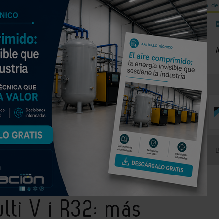
a de carbono
Válvulas de equilibrado para sistemas calefacción
Día mundial de 
NOTICIAS
PRODUCTOS
AGENDA
EMPRESAS PREMIUM
ulti V i R32: más eficiencia, confort, conectividad y seguridad total
ulti V i R32: más