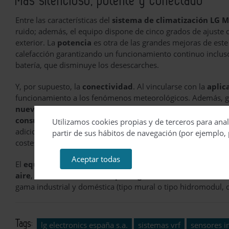
Más silencioso, potente y conectado
Entre las características del
sistema de climatización LG Mu
ruido; además, el equipo dispone de cinco grados de ajuste
exterior. La
potencia
es otra de las grandes mejoras de este 
calefacción garantizando un funcionamiento continuo incluso 
batería, que disminuye los desescarches.
Y, por supuesto, la
conectividad
. Al vincularse con la
aplic
funcionamiento a los fenómenos meteorológicos. Además, g
nuevo motor IA
, se adapta a las condiciones de uso interi
consumo energético
. También permite ver los consumos de
Utilizamos cookies propias y de terceros para anal
adicional, una función cada vez más demandada en comunidad
partir de sus hábitos de navegación (por ejemplo, 
costes.
Aceptar todas
El
equipo es compatible
con todas las
unidades interiore
aire
, así como con una
completa gama de hidrokits
: de a
gama industrial y doméstica (tipo mural o tipo hidromodul, 
Tags:
lg electronics españa s.a.
sistemas vrf
sensores i