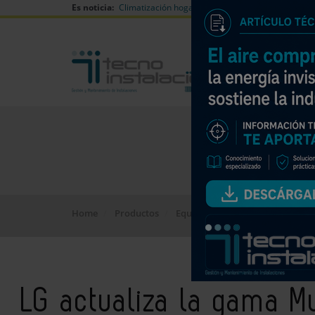
Es noticia:
Climatización hogares verano
Can Naiades huell
Home
Productos
Equipos
LG actualiza la gama M
LG actualiza la gama M