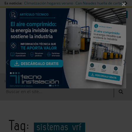
×
Es noticia:
Climatización hogares verano
Can Naiades huella de carbono
V
|
|
Redes Sociales
Es noticia
Login empresas
Registro
EMPRESAS PREMIUM
Home
sistemas vrf
Tag:
sistemas vrf