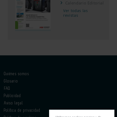
Calendario Editorial
Ver todas las
revistas
Quiénes somos
Glosario
FAQ
Publicidad
Aviso legal
Política de privacidad