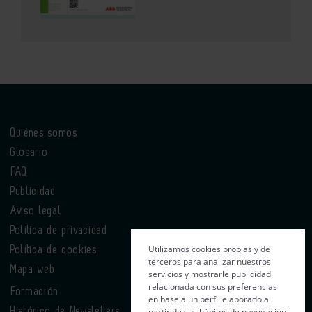
Quiénes somos
Glosario
FAQ
Publicidad
Aviso legal
Política de privacidad
Utilizamos cookies propias y de
Política de cookies
terceros para analizar nuestros
Mapa web
servicios y mostrarle publicidad
relacionada con sus preferencias
Formación
en base a un perfil elaborado a
partir de sus hábitos de navegación
Histórico de Newsletters