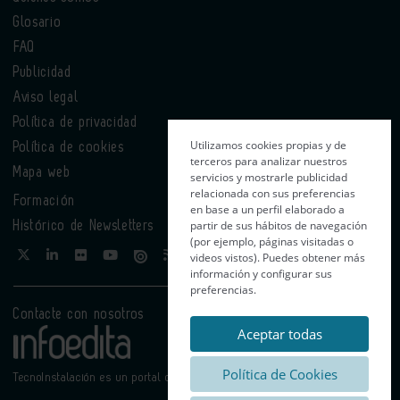
Glosario
FAQ
Publicidad
Aviso legal
Política de privacidad
Utilizamos cookies propias y de
Política de cookies
terceros para analizar nuestros
Mapa web
servicios y mostrarle publicidad
relacionada con sus preferencias
Formación
en base a un perfil elaborado a
partir de sus hábitos de navegación
Histórico de Newsletters
(por ejemplo, páginas visitadas o
videos vistos). Puedes obtener más
información y configurar sus
preferencias.
Contacte con nosotros
Aceptar todas
Política de Cookies
TecnoInstalación es un portal de Infoedita