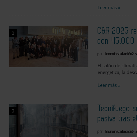
Leer más »
C&R 2025 ref
0
con 45.000 v
por Tecnoinstalación
25
El salón de climati
energética, la desc
Leer más »
Tecnifuego s
0
pasiva tras 
por Tecnoinstalación
25