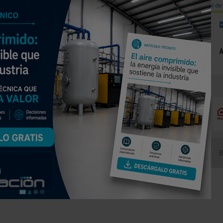
a de carbono
Válvulas de equilibrado para sistemas calefacción
Día mundial de 
NOTICIAS
PRODUCTOS
AGENDA
EMPRESAS PREMIUM