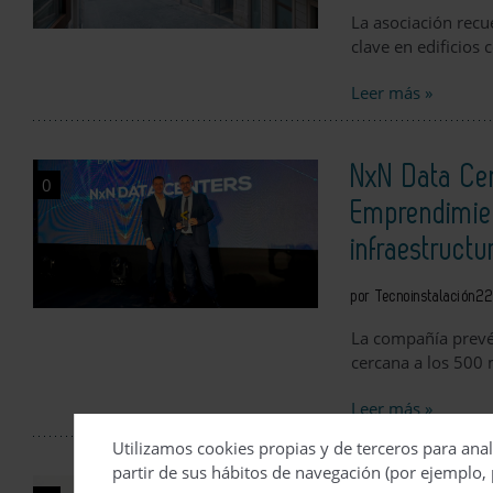
La asociación recu
clave en edificios 
Leer más »
NxN Data Cen
0
Emprendimie
infraestructu
por Tecnoinstalación
22
La compañía prevé 
cercana a los 500 
Leer más »
Utilizamos cookies propias y de terceros para anal
partir de sus hábitos de navegación (por ejemplo, 