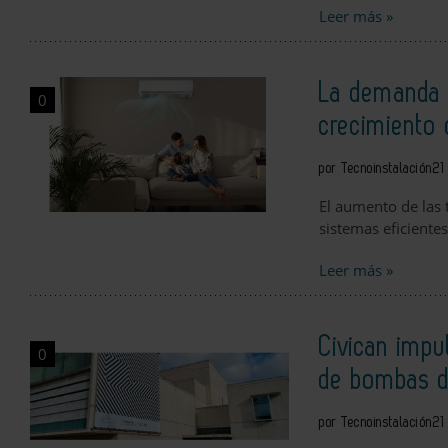
Leer más »
La demanda d
0
crecimiento 
por Tecnoinstalación
21
El aumento de las 
sistemas eficiente
Leer más »
Civican impu
0
de bombas d
por Tecnoinstalación
21