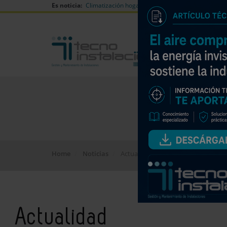
Es noticia:
Climatización hogares verano
Can Naiades huell
Home
Noticias
Actualidad
Actualidad