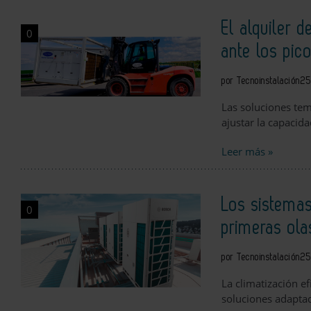
El alquiler 
0
ante los pico
por Tecnoinstalación
25
Las soluciones te
ajustar la capacid
Leer más »
Los sistema
0
primeras ola
por Tecnoinstalación
25
La climatización e
soluciones adaptad