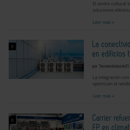
El centro cultural 
soluciones eléctric
Leer más »
La conectivi
0
en edificios 
por Tecnoinstalación
21
La integración con
optimizan el rendi
Leer más »
Carrier refu
0
FP en climat