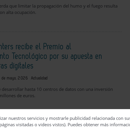
erda que limitar la propagación del humo y el fuego resulta
con alta ocupación.
ters recibe el Premio al
nto Tecnológico por su apuesta en
ras digitales
 de mayo, 2026
Actualidad
desarrollar hasta 10 centros de datos con una inversión
millones de euros.
izar nuestros servicios y mostrarle publicidad relacionada con su
páginas visitadas o videos vistos). Puedes obtener más informaci