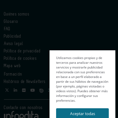
Quiénes somos
Glosario
FAQ
Publicidad
Aviso legal
Política de privacidad
Utilizamos cookies propias y de
Política de cookies
terceros para analizar nuestros
Mapa web
servicios y mostrarle publicidad
relacionada con sus preferencias
Formación
en base a un perfil elaborado a
partir de sus hábitos de navegación
Histórico de Newsletters
(por ejemplo, páginas visitadas o
videos vistos). Puedes obtener más
información y configurar sus
preferencias.
Contacte con nosotros
Aceptar todas